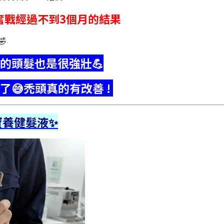
奮戰經過不到3個月的結果

的頭髮也是很強壯💪
了😅
禿頭真的有改善 !
寶養健髮液✨