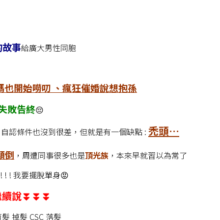
的故事
給廣大男性同胞
媽也開始嘮叨 、瘋狂催婚說想抱孫
失敗告終
😔
禿頭…
，自認條件也沒到很差，但就是有一個缺點 :
顛倒
，周遭同事很多也是
頂光族
，本來早就習以為常了
 ! 我要擺脫單身😡
繼續說⏬⏬⏬