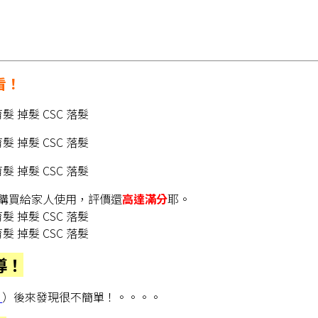
看！
購買給家人使用，評價還
高達滿分
耶。
導！
』
）後來發現很不簡單！。。。。