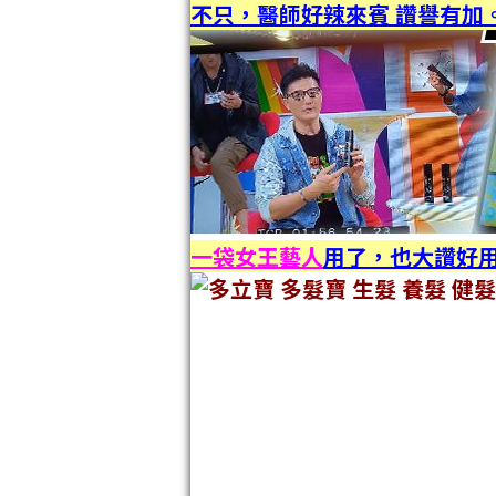
不只，醫師好辣來賓 讚譽有加
一袋女王藝人
用了，也大讚好