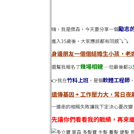
勵志
嗨，我是傑森，今天要分享一個
進入35歲後，大家應該都有同感⤵️⤵️
身邊朋友一個個結婚生小孩，老
幾場相親
還幫我報名了
…但最後都以
竹科上班
軟體工程師
👉我在
，是個
遺傳基因 + 工作壓力大，常日夜
一連串的相親失敗讓我下定決心要改變 ! !
先讓你們看看我的戰績，再來