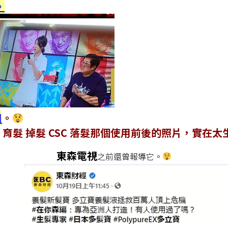
。
用
。
那個使用前後的照片，實在太生
東森電視
之前還曾報導它。