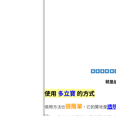
就是
使用
多立寶
的
方式
很簡單
透
使用方法也
，它的質地是