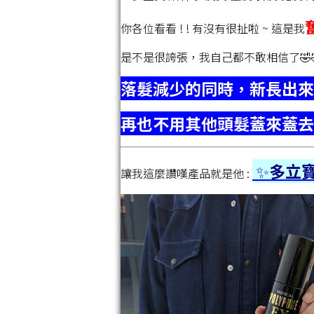
你各位看看 ! ! 有沒有很扯啦 ~ 這是我
是不是很誇張，我自己都不敢相信了🤣
落髮減少的同時，新長出來
再也不用其他頭髮蓋來蓋去
✨
多立
讓我這麼讚嘆產品就是他 :