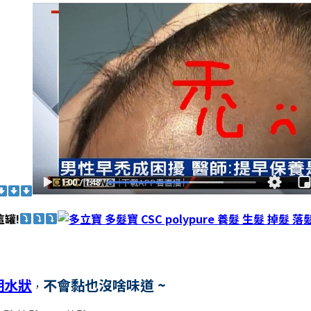
這罐!
明水狀
不會黏也沒啥味道 ~
，