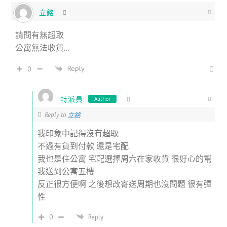
立銘
請問有無超取
公寓無法收貨…
Reply
0
特派員
Author
Reply to
立銘
我印象中記得沒有超取
不過有貨到付款 還是宅配
我也是住公寓 宅配選擇周六在家收貨 很好心的幫
我送到公寓五樓
反正很方便啊 之後想改寄送周期也沒問題 很有彈
性
0
Reply