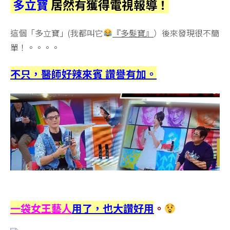
多立寶
居然有獲得電視報導！
這個「多立寶」(我都叫它
『多髮寶』
）後來發現很不簡
單！。。。。
不只，醫師好辣來賓 讚譽有加。
一袋女王藝人
用了，也大讚好用
。