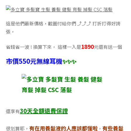
這是他們最新價格，截圖付給你們 ⤴️⤴️⤴️ 打折打得好誇
張，
1890
省錢省一波 ! 換算下來， 這樣一入是
元還有送一個
市價550元無線耳機
✨
✨
✨
30
天全額退費保證
還享有
有在用養髮液的人應該都懂啦
有些養髮
很划算耶，
，