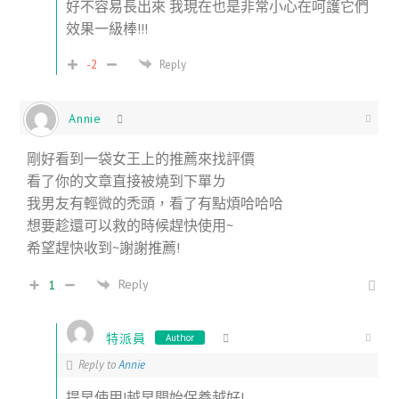
好不容易長出來 我現在也是非常小心在呵護它們
效果一級棒!!!
-2
Reply
Annie
剛好看到一袋女王上的推薦來找評價
看了你的文章直接被燒到下單ㄌ
我男友有輕微的禿頭，看了有點煩哈哈哈
想要趁還可以救的時候趕快使用~
希望趕快收到~謝謝推薦!
Reply
1
特派員
Author
Reply to
Annie
提早使用!越早開始保養越好!