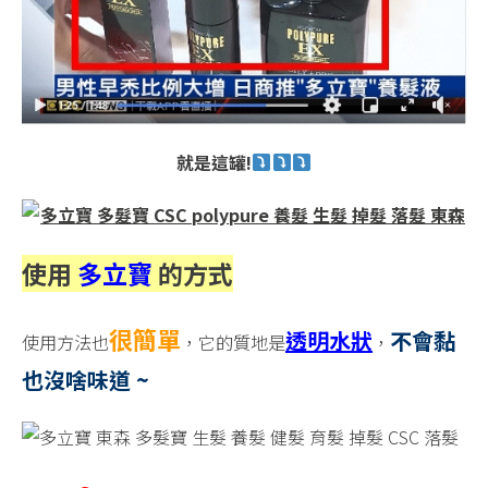
就是這罐!
使用
多立寶
的
方式
很簡單
透明水狀
不會黏
使用方法也
，它的質地是
，
也沒啥味道 ~