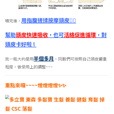
用指腹搓揉按摩頭皮💆‍♂️
噴完後，
幫助
頭皮快速吸收
，也可
活絡促進循環
，對
頭皮卡好啦 !
半個多月
我一瓶大約是用
，同胞們可按照自己頭皮嚴重
程度，做使用上的調整~~~
重點來囉~~~~燈燈燈燈✨✨