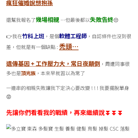
瘋狂催婚說想抱孫
畢
業
幾場相親
!
失敗告終
還幫我報名了
…但最後都以
😔
逆
轉
竹科上班
軟體工程師
👉我在
，是個
，自認條件也沒到很
禿
禿頭…
頭，
差，但就是有一個缺點 :
讓
你
遺傳基因 + 工作壓力大，常日夜顛倒
，周遭同事很
擺
多也是
頂光族
，本來早就習以為常了
脫
掉
髮，
一連串的相親失敗讓我下定決心要改變 ! ! ! 我要擺脫單身
同
😡
時
擺
先讓你們看看我的戰績，再來繼續說⏬⏬⏬
脫
單
身
🤟