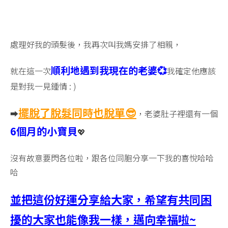
處理好我的頭髮後，我再次叫我媽安排了相親，
順利地遇到我現在的老婆💞
就在這一次
我確定他應該
是對我一見鍾情 : )
擺脫了
脫髮同時也脫單😎
➡️
，老婆肚子裡還有一個
6個月的小寶貝
💖
沒有故意要閃各位啦，跟各位同胞分享一下我的喜悅哈哈
哈
並把這份好運分享給大家，希望有共同困
擾的大家也能像我一樣，邁向幸福啦~