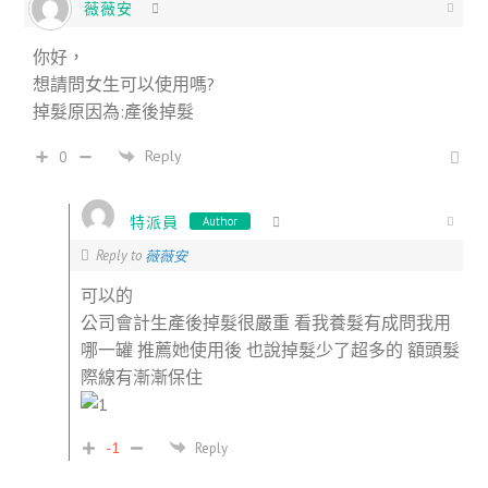
薇薇安
你好，
想請問女生可以使用嗎?
掉髮原因為:產後掉髮
Reply
0
特派員
Author
Reply to
薇薇安
可以的
公司會計生產後掉髮很嚴重 看我養髮有成問我用
哪一罐 推薦她使用後 也說掉髮少了超多的 額頭髮
際線有漸漸保住
-1
Reply