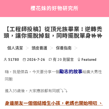
Menu
Searc
櫻花妹的好物研究所
【工程師投稿】從頂光族畢業 ! 逆轉禿
頭，讓你擺脫掉髮，同時擺脫單身🤟🤟
個人清潔
＞
頭皮養護
＞
保養指南
＞
Post
Post
在
51780
2026-7-26
有 20 則留言
Featured
Author
date
〈【工
程
勵志的故事
嗨，我是傑森，今天要分享一個
給廣大男性
師
同胞
投
稿】
進入35歲後，大家應該都有同感⤵️⤵️
從
頂
身邊朋友一個個結婚生小孩，老媽也開始嘮叨 、
光
族