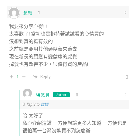
趙穎
我要來分享心得!!!
太喜歡了! 當初也是抱持著試試看的心情買的
沒想到真的挺有效的
之前總是要用其他頭髮蓋來蓋去
現在新長的頭髮有變健康的感覺
掉髮也有改善不少，很值得買的產品!
Reply
1
特派員
Author
Reply to
趙穎
哈 太好了
私心介紹這罐 一方便想讓更多人知道 一方便也是
很怕萬一台灣沒進買不到怎麼辦