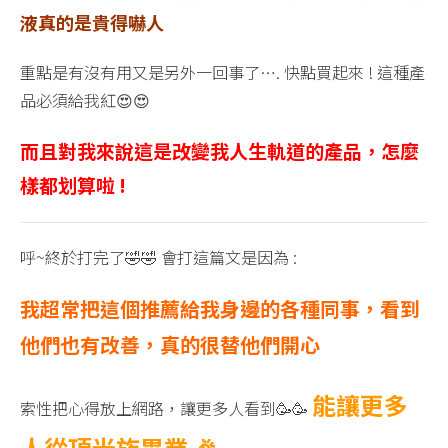
液真的是貴得嚇人
重點是有沒有用又是另外一回事了…. 快點買起來 ! 這種產
品必須給我紅😍😍
而且對我來說這是改變我人生軌道的產品，怎麼
樣都划算啦 !
呼~終於打完了🤣🤣 會打這篇文是因為 :
我超常把這個推薦給我身邊的各種同事，看到
他們也有改善，真的很替他們開心
能讓更多
索性把心得放上網路，讓更多人看到🥳🥳
人從頂光族畢業 🎉