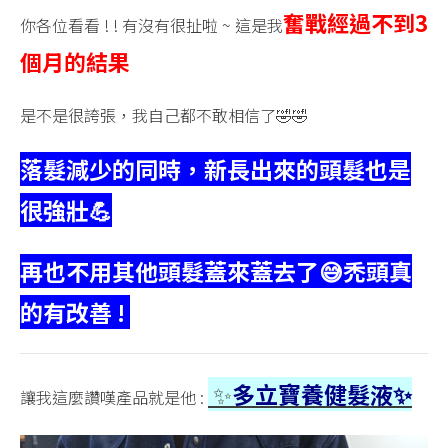
🤟〉
奮戰經過不到3
你各位看看 ! ! 有沒有很扯啦 ~ 這是我
中
個月的結果
是不是很誇張，我自己都不敢相信了🤣🤣
落髮減少的同時，新長出來的頭髮也是
很強壯💪
再也不用其他頭髮蓋來蓋去了😅
禿頭真
的有改善 !
✨
多立寶養健髮液✨
讓我這麼讚嘆產品就是他 :