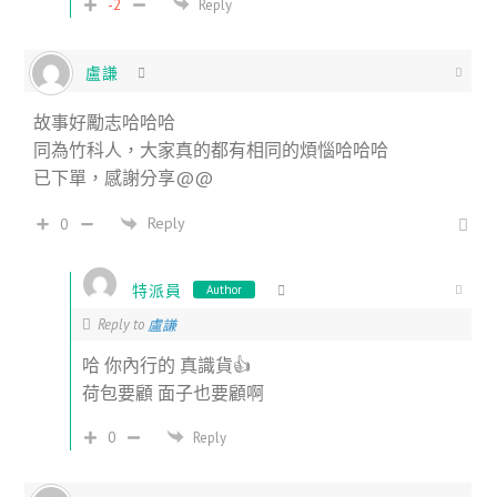
-2
Reply
盧謙
故事好勵志哈哈哈
同為竹科人，大家真的都有相同的煩惱哈哈哈
已下單，感謝分享@@
Reply
0
特派員
Author
Reply to
盧謙
哈 你內行的 真識貨👍
荷包要顧 面子也要顧啊
0
Reply