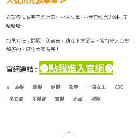
希望各位看完不要嫌棄小弟的文筆~~~我已經盡力闡述了
哈哈哈
如果有任何問題，別害羞，請在下方留言，會有專人為您
解答的，感謝大家看完 !
🟢點我進入官網
🟢
官網連結 :
Tags
落髮
護髮
健髮
報導
一袋女王
CSC
多立寶
多髮寶
育髮
禿頭
掉髮