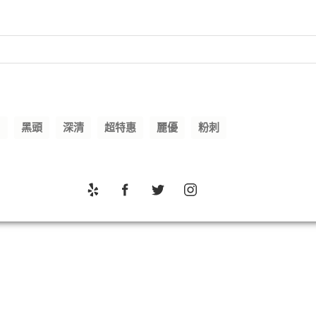
O
黑頭
深清
超特惠
麗優
粉刺
Yelp
Facebook
Twitter
Instagram
電
子
郵
件
地
址