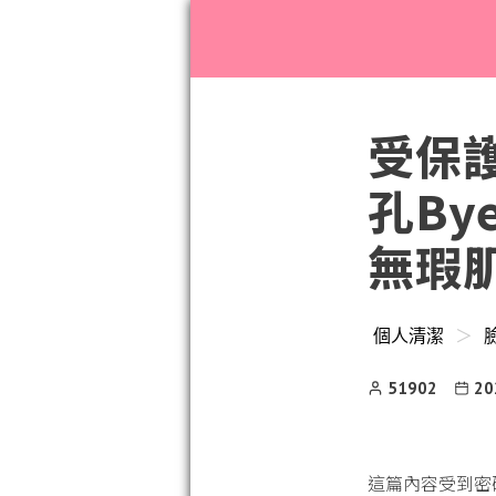
Menu
受保護
孔By
無瑕
個人清潔
＞
Post
Post
51902
20
Author
date
這篇內容受到密