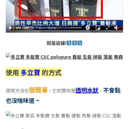
就是這罐!
使用
多立寶
的
方式
很簡單
透明水狀
不會黏
使用方法也
，它的質地是
，
也沒啥味道 ~