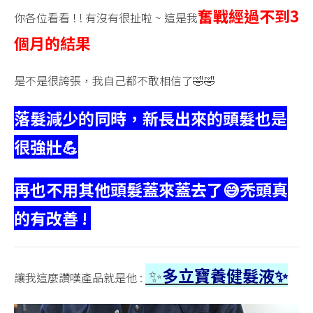
🤟〉
奮戰經過不到3
你各位看看 ! ! 有沒有很扯啦 ~ 這是我
中
個月的結果
是不是很誇張，我自己都不敢相信了🤣🤣
落髮減少的同時，新長出來的頭髮也是
很強壯💪
再也不用其他頭髮蓋來蓋去了😅
禿頭真
的有改善 !
✨
多立寶養健髮液✨
讓我這麼讚嘆產品就是他 :