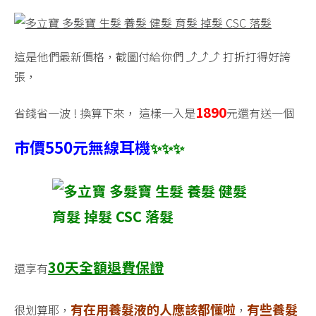
這是他們最新價格，截圖付給你們 ⤴️⤴️⤴️ 打折打得好誇
張，
1890
省錢省一波 ! 換算下來， 這樣一入是
元還有送一個
市價550元無線耳機
✨
✨
✨
30
天全額退費保證
還享有
有在用養髮液的人應該都懂啦
有些養髮
很划算耶，
，