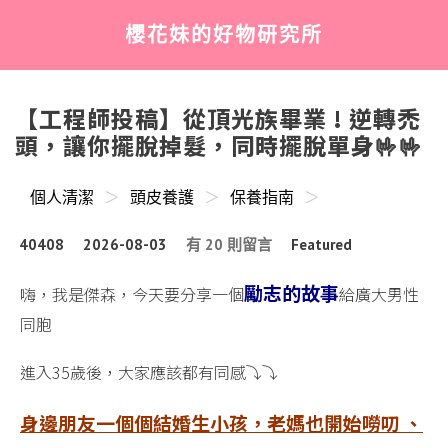
櫻花妹的好物研究所
Menu
Se
【工程師投稿】從頂光族畢業 ! 逆轉禿
頭，讓你擺脫掉髮，同時擺脫單身🤟🤟
個人清潔
＞
頭皮養護
＞
保養指南
＞
Post
Post
在
40408
2026-08-03
有 20 則留言
Featured
Author
date
〈【工
程
勵志的故事
嗨，我是傑森，今天要分享一個
給廣大男性
師
同胞
投
稿】
進入35歲後，大家應該都有同感⤵️⤵️
從
頂
身邊朋友一個個結婚生小孩，老媽也開始嘮叨 、
光
族