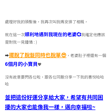
處理好我的頭髮後，我再次叫我媽安排了相親，
順利地遇到我現在的老婆💞
就在這一次
我確定他應該
是對我一見鍾情 : )
擺脫了
脫髮同時也脫單😎
➡️
，老婆肚子裡還有一個
6個月的小寶貝
💖
沒有故意要閃各位啦，跟各位同胞分享一下我的喜悅哈哈
哈
並把這份好運分享給大家，希望有共同困
擾的大家也能像我一樣，邁向幸福啦~