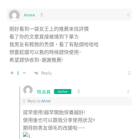
Annie
剛好看到一袋女王上的推薦來找評價
看了你的文章直接被燒到下單ㄌ
我男友有輕微的禿頭，看了有點煩哈哈哈
想要趁還可以救的時候趕快使用~
希望趕快收到~謝謝推薦!
Reply
1
特派員
Author
Reply to
Annie
提早使用!越早開始保養越好!
使用後也可以跟我分享使用狀況!!
期待妳男友頭毛的改變啦~~~