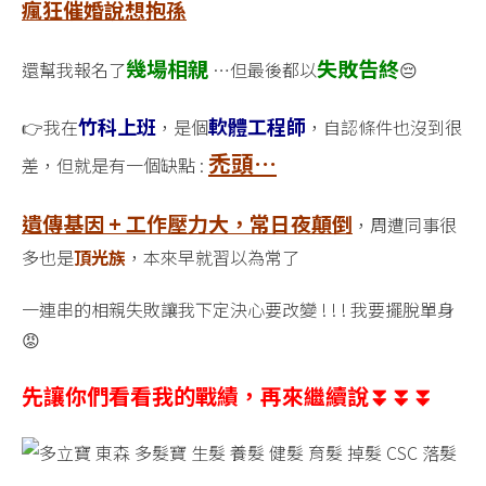
瘋狂催婚說想抱孫
畢
業
幾場相親
!
失敗告終
還幫我報名了
…但最後都以
😔
逆
轉
竹科上班
軟體工程師
👉我在
，是個
，自認條件也沒到很
禿
禿頭…
頭，
差，但就是有一個缺點 :
讓
你
遺傳基因 + 工作壓力大，常日夜顛倒
，周遭同事很
擺
多也是
頂光族
，本來早就習以為常了
脫
掉
髮，
一連串的相親失敗讓我下定決心要改變 ! ! ! 我要擺脫單身
同
😡
時
擺
先讓你們看看我的戰績，再來繼續說⏬⏬⏬
脫
單
身
🤟