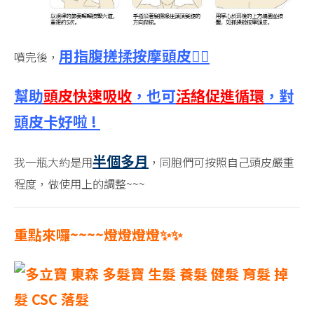
用指腹搓揉按摩頭皮💆‍♂️
噴完後，
幫助
頭皮快速吸收
，也可
活絡促進循環
，對
頭皮卡好啦 !
半個多月
我一瓶大約是用
，同胞們可按照自己頭皮嚴重
程度，做使用上的調整~~~
重點來囉~~~~燈燈燈燈✨✨