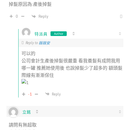
掉髮原因為:產後掉髮
Reply
0
特派員
Author
Reply to
薇薇安
可以的
公司會計生產後掉髮很嚴重 看我養髮有成問我用
哪一罐 推薦她使用後 也說掉髮少了超多的 額頭髮
際線有漸漸保住
-1
Reply
立銘
請問有無超取