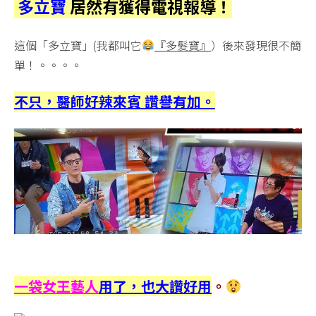
多立寶
居然有獲得電視報導！
這個「多立寶」(我都叫它
『多髮寶』
）後來發現很不簡
單！。。。。
不只，醫師好辣來賓 讚譽有加。
一袋女王藝人
用了，也大讚好用
。