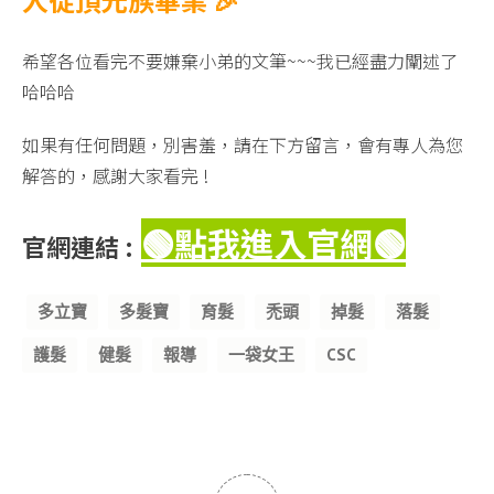
希望各位看完不要嫌棄小弟的文筆~~~我已經盡力闡述了
哈哈哈
如果有任何問題，別害羞，請在下方留言，會有專人為您
解答的，感謝大家看完 !
🟢點我進入官網
🟢
官網連結 :
Tags
多立寶
多髮寶
育髮
禿頭
掉髮
落髮
護髮
健髮
報導
一袋女王
CSC