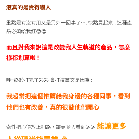
液真的是貴得嚇人
重點是有沒有用又是另外一回事了…. 快點買起來 ! 這種產
品必須給我紅😍😍
而且對我來說這是改變我人生軌道的產品，怎麼
樣都划算啦 !
呼~終於打完了🤣🤣 會打這篇文是因為 :
我超常把這個推薦給我身邊的各種同事，看到
他們也有改善，真的很替他們開心
能讓更多
索性把心得放上網路，讓更多人看到🥳🥳
人從頂光族畢業 🎉