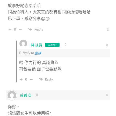
故事好勵志哈哈哈
同為竹科人，大家真的都有相同的煩惱哈哈哈
已下單，感謝分享@@
Reply
0
特派員
Author
Reply to
盧謙
哈 你內行的 真識貨👍
荷包要顧 面子也要顧啊
0
Reply
薇薇安
你好，
想請問女生可以使用嗎?