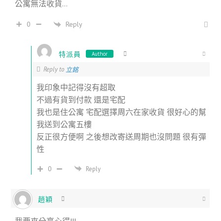
公寓無法收貨…
Reply
0
特派員
Author
Reply to
立銘
我印象中記得沒有超取
不過有貨到付款 還是宅配
我也是住公寓 宅配選擇周六在家收貨 很好心的幫
我送到公寓五樓
反正很方便啊 之後想改寄送周期也沒問題 很有彈
性
0
Reply
趙穎
我要來分享心得!!!