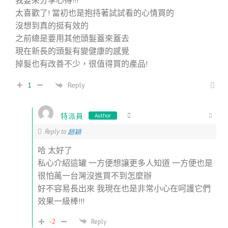
太喜歡了! 當初也是抱持著試試看的心情買的
沒想到真的挺有效的
之前總是要用其他頭髮蓋來蓋去
現在新長的頭髮有變健康的感覺
掉髮也有改善不少，很值得買的產品!
Reply
1
特派員
Author
Reply to
趙穎
哈 太好了
私心介紹這罐 一方便想讓更多人知道 一方便也是
很怕萬一台灣沒進買不到怎麼辦
好不容易長出來 我現在也是非常小心在呵護它們
效果一級棒!!!
-2
Reply