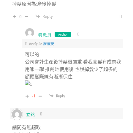
掉髮原因為:產後掉髮
Reply
0
特派員
Author
Reply to
薇薇安
可以的
公司會計生產後掉髮很嚴重 看我養髮有成問我
用哪一罐 推薦她使用後 也說掉髮少了超多的
額頭髮際線有漸漸保住
-1
Reply
立銘
請問有無超取