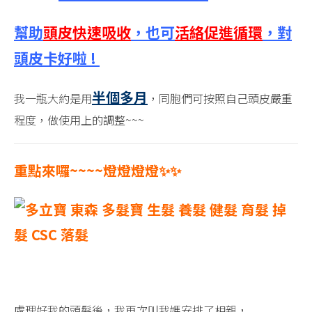
幫助
頭皮快速吸收
，也可
活絡促進循環
，對
頭皮卡好啦 !
半個多月
我一瓶大約是用
，同胞們可按照自己頭皮嚴重
程度，做使用上的調整~~~
重點來囉~~~~燈燈燈燈✨✨
處理好我的頭髮後，我再次叫我媽安排了相親，