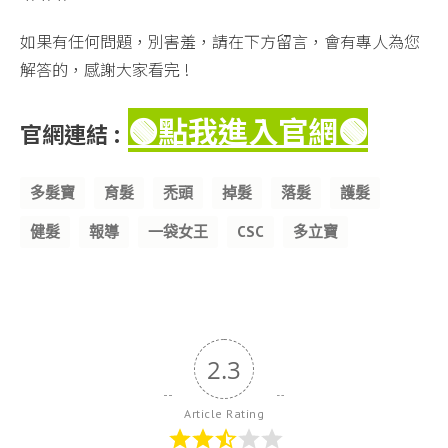
如果有任何問題，別害羞，請在下方留言，會有專人為您
解答的，感謝大家看完 !
🟢點我進入官網
🟢
官網連結 :
Tags
多髮寶
育髮
禿頭
掉髮
落髮
護髮
健髮
報導
一袋女王
CSC
多立寶
2.3
Article Rating