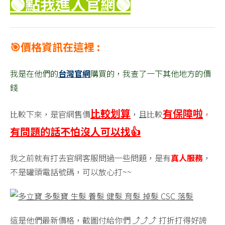
🟢點我進入官網
🟢
🎯價格資訊在這裡 :
我是在他們的
台灣官網
購買的，我查了一下其他地方的價
錢
比較划算
有保障啦
比較下來，是官網售價
，且比較
，
有問題的話不怕沒人可以找👍
我之前就有打去官網客服問過一些問題，是有
真人服務
，
不是罐頭電話號碼，可以放心打~~
這是他們最新價格，截圖付給你們 ⤴️⤴️⤴️ 打折打得好誇