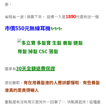
張，
1890
省錢省一波 ! 換算下來， 這樣一入是
元還有送一個
市價550元無線耳機
✨
✨
✨
30
天全額退費保證
還享有
有在用養髮液的人應該都懂啦
有些養髮
很划算耶，
，
液真的是貴得嚇人
重點是有沒有用又是另外一回事了…. 快點買起來 ! 這種產