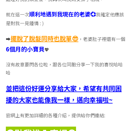
順利地遇到我現在的老婆💞
就在這一次
我確定他應該
是對我一見鍾情 : )
擺脫了
脫髮同時也脫單😎
➡️
，老婆肚子裡還有一個
6個月的小寶貝
💖
沒有故意要閃各位啦，跟各位同胞分享一下我的喜悅哈哈
哈
並把這份好運分享給大家，希望有共同困
擾的大家也能像我一樣，邁向幸福啦~
官網上有更加詳細的各種介紹，提供給你們連結: