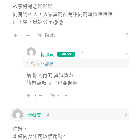
故事好勵志哈哈哈
同為竹科人，大家真的都有相同的煩惱哈哈哈
已下單，感謝分享@@
Reply
0
特派員
Author
Reply to
盧謙
哈 你內行的 真識貨👍
荷包要顧 面子也要顧啊
0
Reply
薇薇安
你好，
想請問女生可以使用嗎?