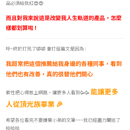
品必須給我紅😍😍
而且對我來說這是改變我人生軌道的產品，怎麼
樣都划算啦 !
呼~終於打完了🤣🤣 會打這篇文是因為 :
我超常把這個推薦給我身邊的各種同事，看到
他們也有改善，真的很替他們開心
能讓更多
索性把心得放上網路，讓更多人看到🥳🥳
人從頂光族畢業 🎉
希望各位看完不要嫌棄小弟的文筆~~~我已經盡力闡述了
哈哈哈