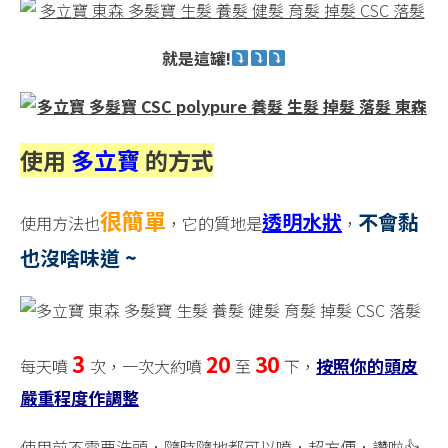
就是這罐!
使用
多立寶
的
方式
很簡單
透明水狀
不會黏
使用方法也
，它的質地是
，
也沒啥味道 ~
3
20
30
按照你的頭皮
每天噴
次，一次大約噴
至
下，
嚴重程度作調整
使用前不需要洗頭，隨時隨地都可以噴，超方便，讚啦👍