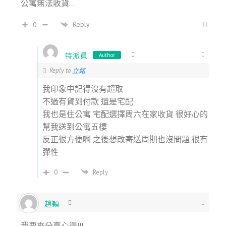
公寓無法收貨…
Reply
0
特派員
Author
Reply to
立銘
我印象中記得沒有超取
不過有貨到付款 還是宅配
我也是住公寓 宅配選擇周六在家收貨 很好心的
幫我送到公寓五樓
反正很方便啊 之後想改寄送周期也沒問題 很有
彈性
0
Reply
趙穎
我要來分享心得!!!