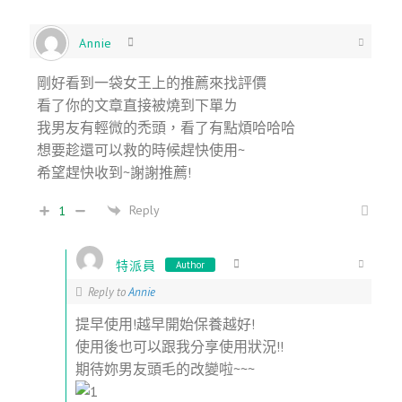
Annie
剛好看到一袋女王上的推薦來找評價
看了你的文章直接被燒到下單ㄌ
我男友有輕微的禿頭，看了有點煩哈哈哈
想要趁還可以救的時候趕快使用~
希望趕快收到~謝謝推薦!
Reply
1
特派員
Author
Reply to
Annie
提早使用!越早開始保養越好!
使用後也可以跟我分享使用狀況!!
期待妳男友頭毛的改變啦~~~