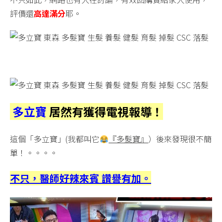
評價還
高達滿分
耶。
多立寶
居然有獲得電視報導！
這個「多立寶」(我都叫它
『多髮寶』
）後來發現很不簡
單！。。。。
不只，醫師好辣來賓 讚譽有加。