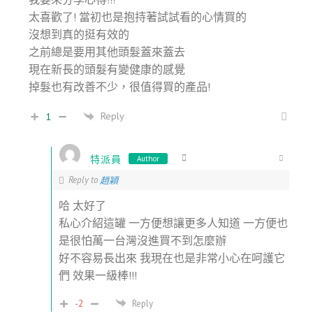
太喜歡了! 當初也是抱持著試試看的心情買的
沒想到真的挺有效的
之前總是要用其他頭髮蓋來蓋去
現在新長的頭髮有變健康的感覺
掉髮也有改善不少，很值得買的產品!
Reply
1
特派員
Author
Reply to
趙穎
哈 太好了
私心介紹這罐 一方便想讓更多人知道 一方便也
是很怕萬一台灣沒進買不到怎麼辦
好不容易長出來 我現在也是非常小心在呵護它
們 效果一級棒!!!
-2
Reply