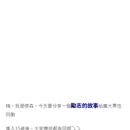
勵志的故事
嗨，我是傑森，今天要分享一個
給廣大男性
同胞
進入35歲後，大家應該都有同感⤵️⤵️