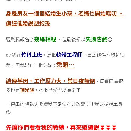
身邊朋友一個個結婚生小孩，老媽也開始嘮叨 、
瘋狂催婚說想抱孫
幾場相親
失敗告終
還幫我報名了
…但最後都以
😔
竹科上班
軟體工程師
👉我在
，是個
，自認條件也沒到很
禿頭…
差，但就是有一個缺點 :
遺傳基因 + 工作壓力大，常日夜顛倒
，周遭同事很
多也是
頂光族
，本來早就習以為常了
一連串的相親失敗讓我下定決心要改變 ! ! ! 我要擺脫單身
😡
先讓你們看看我的戰績，再來繼續說⏬⏬⏬